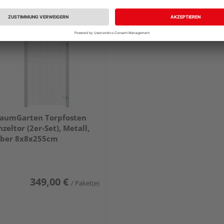
aumGarten Torpfosten
nzeltor (2er-Set), Metall,
lber 8x8x255cm
349,00 €
/ Paket(e)