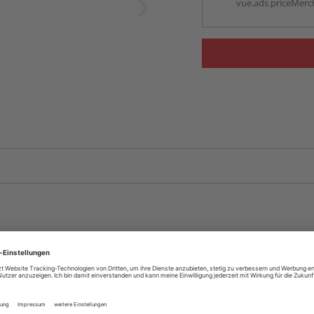
vue.ads.priceMerch