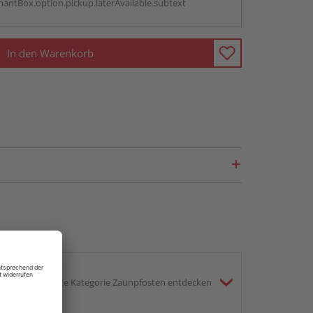
antBox.option.pickup.laterAvailable.subtext
In den Warenkorb
gesamte Kategorie Zaunpfosten entdecken