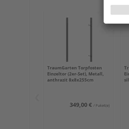
TraumGarten Torpfosten
Tr
Einzeltor (2er-Set), Metall,
Ei
anthrazit 8x8x255cm
si
349,00 €
/ Paket(e)