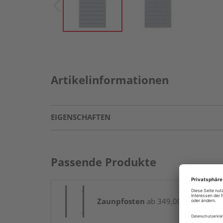
Artikelinformationen
EIGENSCHAFTEN
Passende Produkte
Zaunpfosten
ab 349,00 € / Paket(e)