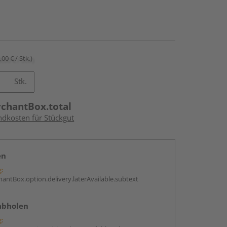
,00 € / Stk.)
Stk.
rchantBox.total
ndkosten für Stückgut
en
g:
antBox.option.delivery.laterAvailable.subtext
abholen
g: