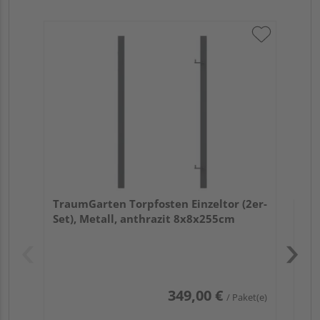
Tra
Set
TraumGarten Torpfosten Einzeltor (2er-
Set), Metall, anthrazit 8x8x255cm
Pas
349,00 €
/ Paket(e)