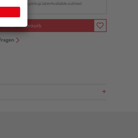
antBox.option.pickup.laterAvailable.subtext
In den Warenkorb
fragen