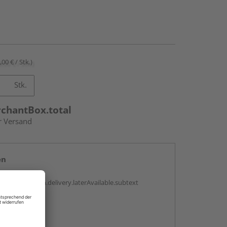
,00 € / Stk.)
Stk.
rchantBox.total
r Versand
en
g:
antBox.option.delivery.laterAvailable.subtext
abholen
g: