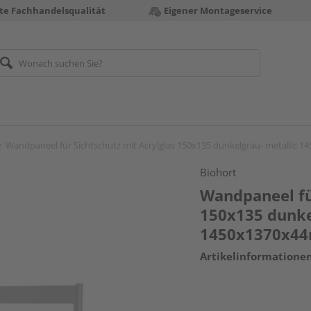
te Fachhandelsqualität
Eigener Montageservice
Wandpaneel für Sichtschutz mit Acrylglas 150x135 dunkelgrau- metallic
Biohort
Wandpaneel für
150x135 dunke
1450x1370x4
Artikelinformatione