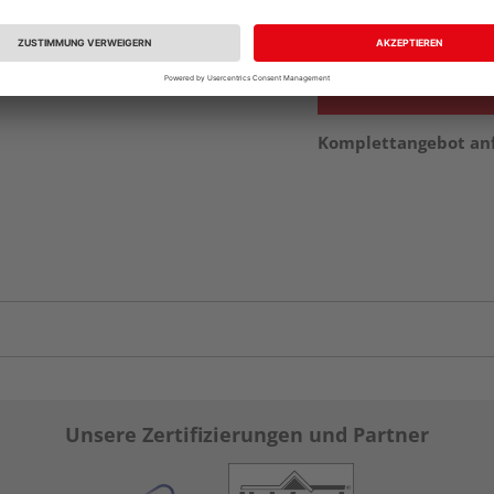
vue.ads.priceMerch
Komplettangebot an
Unsere Zertifizierungen und Partner