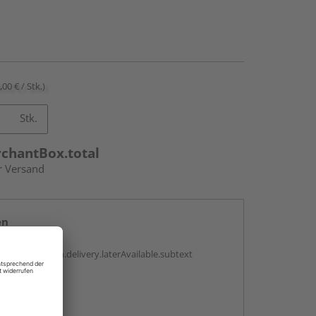
,00 € / Stk.)
Stk.
rchantBox.total
r Versand
en
g:
antBox.option.delivery.laterAvailable.subtext
abholen
g: