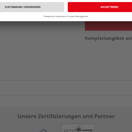
vue.ads.priceMerch
Komplettangebot an
Unsere Zertifizierungen und Partner