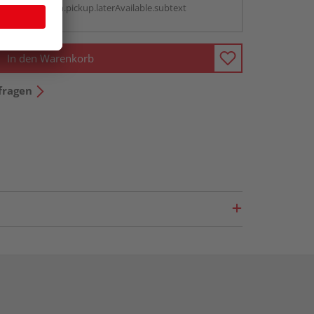
antBox.option.pickup.laterAvailable.subtext
In den Warenkorb
fragen