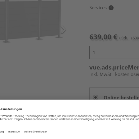
Services
639,00 €
/ Stk.
(639
vue.ads.priceMe
inkl. MwSt.
kostenlose
Online bestell
Auf Vorbestellun
vue.ads.priceMerch
.
Beim Händler 
Auf Vorbestellun