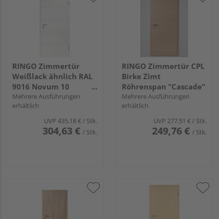
RINGO Zimmertür
RINGO Zimmertür CPL
Weißlack ähnlich RAL
Birke Zimt
9016 Novum 10
Röhrenspan "Cascade"
Röhrenspan "Novum"
Mehrere Ausführungen
Mehrere Ausführungen
erhältlich
erhältlich
UVP
435,18 €
/ Stk.
UVP
277,51 €
/ Stk.
304,63 €
249,76 €
/ Stk.
/ Stk.