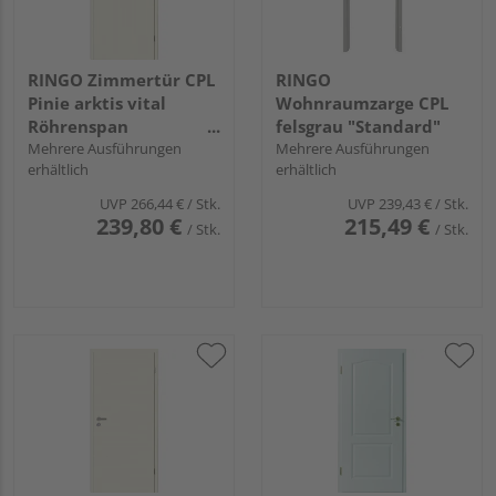
RINGO Zimmertür CPL
RINGO
Pinie arktis vital
Wohnraumzarge CPL
Röhrenspan
felsgrau "Standard"
"Standard"
Mehrere Ausführungen
Mehrere Ausführungen
erhältlich
erhältlich
UVP
266,44 €
/ Stk.
UVP
239,43 €
/ Stk.
239,80 €
215,49 €
/ Stk.
/ Stk.