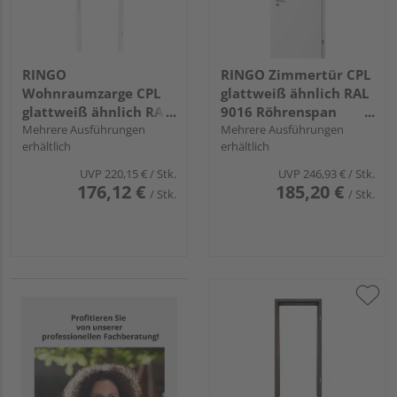
RINGO
RINGO Zimmertür CPL
Wohnraumzarge CPL
glattweiß ähnlich RAL
glattweiß ähnlich RAL
9016 Röhrenspan
9016 "Standard"
Mehrere Ausführungen
"Standard"
Mehrere Ausführungen
erhältlich
erhältlich
UVP
220,15 €
/ Stk.
UVP
246,93 €
/ Stk.
176,12 €
185,20 €
/ Stk.
/ Stk.