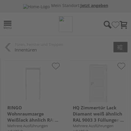
Mein Standort:
Jetzt angeben
Türen, Fenster und Treppen
Innentüren
RINGO
HQ Zimmertür Lack
Wohnraumzarge
Diamant weiß ähnlich
Weißlack ähnlich RAL
RAL 9003 3 Füllungen
9016 "Standard"
Mehrere Ausführungen
FG Röhrenspan KK1
Mehrere Ausführungen