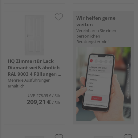
Wir helfen gerne
weiter:
Vereinbaren Sie einen
persönlichen
Beratungstermin!
HQ Zimmertür Lack
Diamant weiß ähnlich
RAL 9003 4 Füllungen
TG Röhrenspan KK1
Mehrere Ausführungen
erhältlich
UVP
278,95 €
/ Stk.
209,21 €
/ Stk.