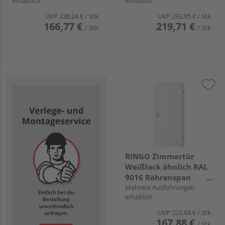
erhältlich
erhältlich
UVP
238,24 €
/ Stk.
UVP
292,95 €
/ Stk.
166,77 €
219,71 €
/ Stk.
/ Stk.
RINGO Zimmertür
Weißlack ähnlich RAL
9016 Röhrenspan
"Standard"
Mehrere Ausführungen
erhältlich
UVP
223,84 €
/ Stk.
167,88 €
/ Stk.