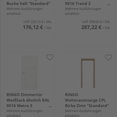
Buche hell "Standard"
9016 Trend 2
Mehrere Ausführungen
Spezial-/Kombinationsein
Mehrere Ausführungen
erhältlich
erhältlich
"Trend"
UVP
220,15 €
/ Stk.
UVP
359,02 €
/ Stk.
176,12 €
287,22 €
/ Stk.
/ Stk.
RINGO Zimmertür
RINGO
Weißlack ähnlich RAL
Wohnraumzarge CPL
9016 Metro 3
Birke Zimt "Standard"
Spezial-/Kombinationseinlage
Mehrere Ausführungen
Mehrere Ausführungen
erhältlich
erhältlich
"Metro"