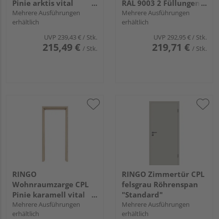
Pinie arktis vital
RAL 9003 2 Füllungen
"Standard"
Mehrere Ausführungen
FG Röhrenspan KK1
Mehrere Ausführungen
erhältlich
erhältlich
UVP
239,43 €
/ Stk.
UVP
292,95 €
/ Stk.
215,49 €
219,71 €
/ Stk.
/ Stk.
RINGO
RINGO Zimmertür CPL
Wohnraumzarge CPL
felsgrau Röhrenspan
Pinie karamell vital
"Standard"
"Standard"
Mehrere Ausführungen
Mehrere Ausführungen
erhältlich
erhältlich