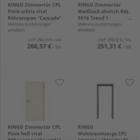
RINGO Zimmertür CPL
RINGO Zimmertür
Pinie arktis vital
Weißlack ähnlich RAL
Röhrenspan "Cascade"
9016 Trend 1
Mehrere Ausführungen
Spezial-/Kombinationsein
Mehrere Ausführungen
erhältlich
erhältlich
"Trend"
UVP
296,19 €
/ Stk.
UVP
359,02 €
/ Stk.
266,57 €
251,31 €
/ Stk.
/ Stk.
RINGO Zimmertür CPL
RINGO
Pinie hell vital
Wohnraumzarge CPL