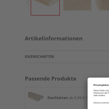
Artikelinformationen
EIGENSCHAFTEN
Passende Produkte
Dachlatten
ab 0,96 € / lfm