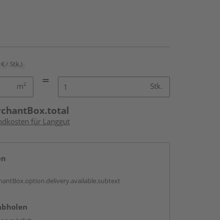
€ / Stk.)
m²
Stk.
rchantBox.total
andkosten für Langgut
en
antBox.option.delivery.available.subtext
abholen