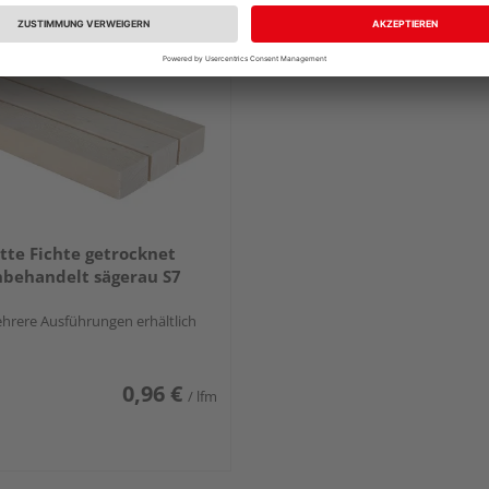
tte Fichte getrocknet
behandelt sägerau S7
hrere Ausführungen erhältlich
0,96 €
/ lfm