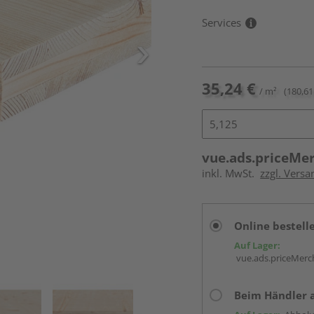
Services
35,24 €
/ m²
(180,61 
vue.ads.priceMe
inkl. MwSt.
zzgl. Vers
Online bestell
Auf Lager:
vue.ads.priceMerch
Beim Händler 