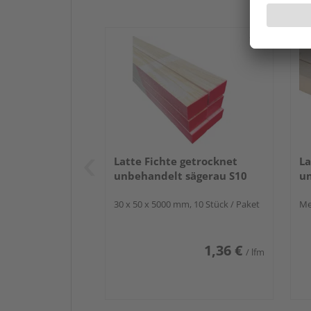
Latte Fichte getrocknet
La
unbehandelt sägerau S10
un
30 x 50 x 5000 mm, 10 Stück / Paket
Me
1,36 €
/ lfm