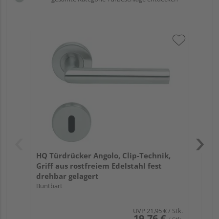
Gri
Sc
Ede
Meh
HQ Türdrücker Angolo, Clip-Technik,
Griff aus rostfreiem Edelstahl fest
drehbar gelagert
Buntbart
UVP
21,95 €
/ Stk.
19,76 €