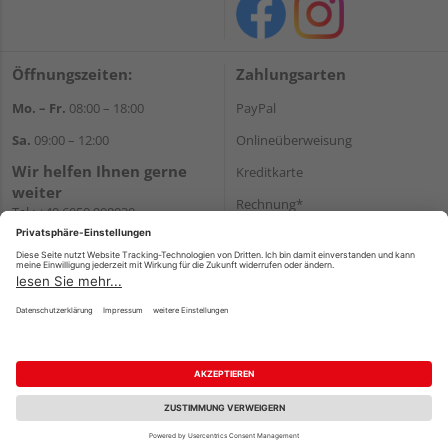
Öffnungszeiten:
Zahlungsarten
Mo. – Fr.
08:00 – 18:00
PayPal
Sa.
09:00 – 12:00
Onlineüberweisung
Wir helfen Ihnen gerne
Kreditkarte
weiter
Rechnung*
Tel.:
+49 6050 908030
E-Mail:
shop@holzland-
*Bonität vorausgesetzt
linkundbecker.de
Versand
Versandkosten
Impressum
AGB
Widerruf
Datenschutz
Reservierungsbedingungen
Vertrag widerrufen
©
HolzLand GmbH