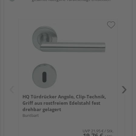
Gri
Sc
Ede
Meh
HQ Türdrücker Angolo, Clip-Technik,
Griff aus rostfreiem Edelstahl fest
drehbar gelagert
Buntbart
UVP
21,95 €
/ Stk.
19,76 €