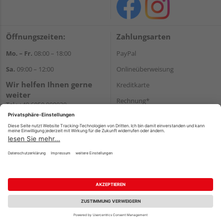
Öffnungszeiten:
Zahlungsarten
Mo. – Fr.
08:00 – 18:00
PayPal
Sa.
09:00 – 12:00
Onlineüberweisung
Wir helfen Ihnen gerne
Kreditkarte
weiter
Rechnung*
Tel.:
+49 6050 908030
E-Mail:
shop@holzland-
*Bonität vorausgesetzt
linkundbecker.de
Versand
Versandkosten
Impressum
AGB
Widerruf
Datenschutz
Reservierungsbedingungen
Vertrag widerrufen
©
HolzLand GmbH