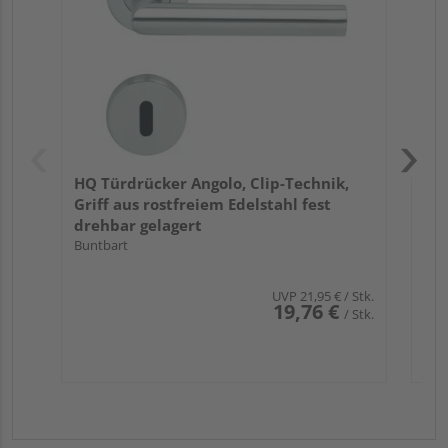
Ede
Röhrenspan zum Leben. Lassen Sie sich von der Klarheit und
Meh
Präzision der Linien, der makellosen Qualität und der
stilvollen Einfachheit inspirieren. Entdecken Sie die Freude,
jeden Tag eine Tür zu öffnen, die so schön ist, wie der Raum,
den sie enthüllt.
HQ Türdrücker Angolo, Clip-Technik,
Griff aus rostfreiem Edelstahl fest
drehbar gelagert
Buntbart
UVP
21,95 €
/ Stk.
19,76 €
/ Stk.