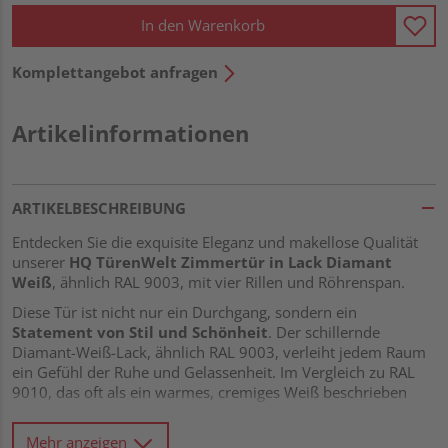
In den Warenkorb
Komplettangebot anfragen
Artikelinformationen
ARTIKELBESCHREIBUNG
Entdecken Sie die exquisite Eleganz und makellose Qualität
unserer
HQ TürenWelt Zimmertür in Lack Diamant
Weiß
, ähnlich RAL 9003, mit vier Rillen und Röhrenspan.
Diese Tür ist nicht nur ein Durchgang, sondern ein
Statement von Stil und Schönheit
. Der schillernde
Diamant-Weiß-Lack, ähnlich RAL 9003, verleiht jedem Raum
ein Gefühl der Ruhe und Gelassenheit. Im Vergleich zu RAL
9010, das oft als ein warmes, cremiges Weiß beschrieben
wird, hat RAL 9003 einen kühleren, mehr diamantartigen
Farbton, der eine zeitlose Ästhetik bietet. Seine strahlende
Mehr anzeigen