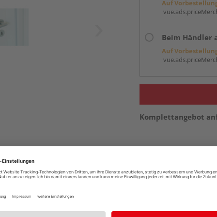
Auf Vorbestellun
vue.ads.priceMerch
Beim Händler 
Auf Vorbestellun
vue.ads.priceMerch
Komplettangebot an