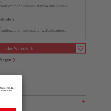
g:
antBox.option.delivery.laterAvailable.subtext
abholen
g:
antBox.option.pickup.laterAvailable.subtext
In den Warenkorb
fragen