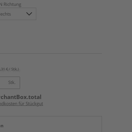
N Richtung
,31 € / Stk.)
Stk.
rchantBox.total
ndkosten für Stückgut
en