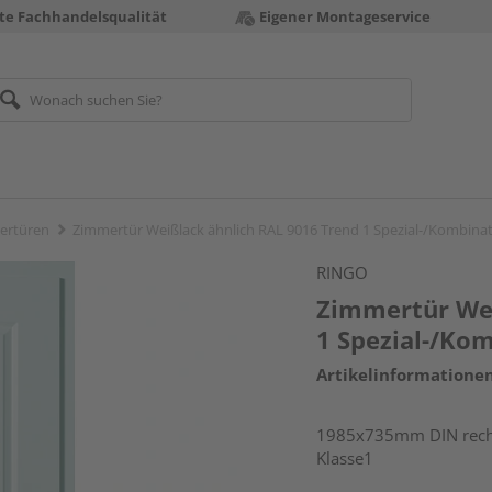
te Fachhandelsqualität
Eigener Montageservice
ertüren
Zimmertür Weißlack ähnlich RAL 9016 Trend 1 Spezial-/Kombinat
RINGO
Zimmertür Wei
1 Spezial-/Ko
Artikelinformatione
1985x735mm DIN rech
Klasse1