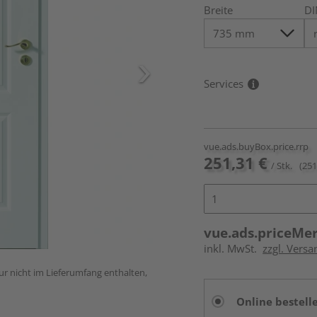
Breite
DI
Services
vue.ads.buyBox.price.rrp
251,31 €
/ Stk.
(251
vue.ads.priceMe
inkl. MwSt.
zzgl. Versa
ur nicht im Lieferumfang enthalten,
Online bestell