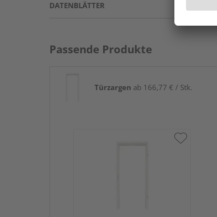
DATENBLÄTTER
Passende Produkte
Türzargen
ab 166,77 € / Stk.