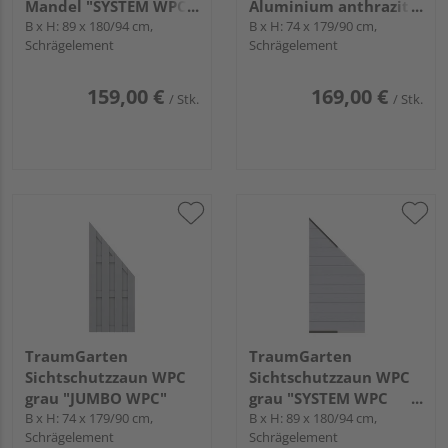
Mandel "SYSTEM WPC
Aluminium anthrazit
CLASSIC"
B x H: 89 x 180/94 cm,
"JUMBO WPC"
B x H: 74 x 179/90 cm,
Schrägelement
Schrägelement
159,00 €
169,00 €
/ Stk.
/ Stk.
TraumGarten
TraumGarten
Sichtschutzzaun WPC
Sichtschutzzaun WPC
grau "JUMBO WPC"
grau "SYSTEM WPC
B x H: 74 x 179/90 cm,
CLASSIC"
B x H: 89 x 180/94 cm,
Schrägelement
Schrägelement