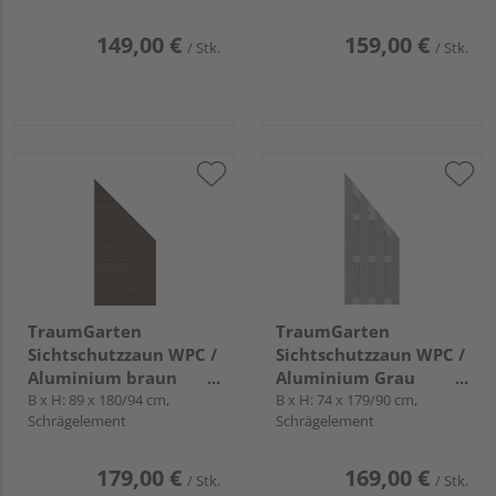
149,00 €
159,00 €
/ Stk.
/ Stk.
TraumGarten
TraumGarten
Sichtschutzzaun WPC /
Sichtschutzzaun WPC /
Aluminium braun
Aluminium Grau
"SYSTEM WPC
B x H: 89 x 180/94 cm,
"JUMBO WPC"
B x H: 74 x 179/90 cm,
Schrägelement
Schrägelement
PLATINUM"
179,00 €
169,00 €
/ Stk.
/ Stk.