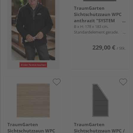
TraumGarten
Sichtschutzzaun WPC
anthrazit "SYSTEM
WPC CLASSIC"
B x H: 178 x 183 cm,
Standardelement gerade,
Profile Anthrazit
229,00 €
/ Stk.
TraumGarten
TraumGarten
Sichtschutzzaun WPC
Sichtschutzzaun WPC /