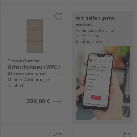
Wir helfen gerne
weiter:
Vereinbaren Sie einen
persönlichen
Beratungstermin!
TraumGarten
Sichtschutzzaun WPC /
Aluminium sand
"DESIGN WPC ALU"
Mehrere Ausführungen
erhältlich
239,00 €
/ Stk.