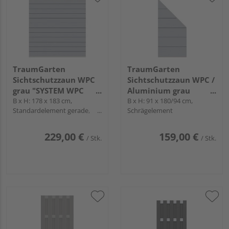
TraumGarten
TraumGarten
Sichtschutzzaun WPC
Sichtschutzzaun WPC /
grau "SYSTEM WPC
Aluminium grau
CLASSIC"
B x H: 178 x 183 cm,
"SYSTEM WPC XL"
B x H: 91 x 180/94 cm,
Standardelement gerade,
Schrägelement
Profile Silber
229,00 €
159,00 €
/ Stk.
/ Stk.