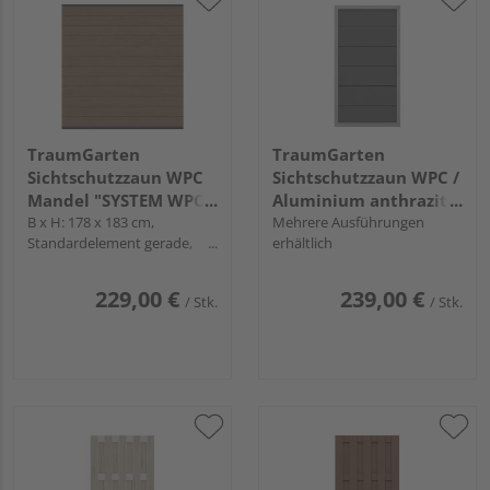
TraumGarten
TraumGarten
Sichtschutzzaun WPC
Sichtschutzzaun WPC /
Mandel "SYSTEM WPC
Aluminium anthrazit
CLASSIC"
B x H: 178 x 183 cm,
"DESIGN WPC ALU"
Mehrere Ausführungen
Standardelement gerade,
erhältlich
Profile Anthrazit
229,00 €
239,00 €
/ Stk.
/ Stk.