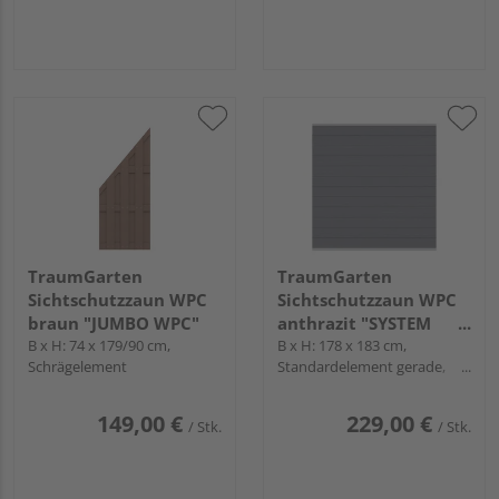
TraumGarten
TraumGarten
Sichtschutzzaun WPC
Sichtschutzzaun WPC
braun "JUMBO WPC"
anthrazit "SYSTEM
B x H: 74 x 179/90 cm,
WPC CLASSIC"
B x H: 178 x 183 cm,
Schrägelement
Standardelement gerade,
Profile Silber
149,00 €
229,00 €
/ Stk.
/ Stk.