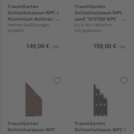
TraumGarten
TraumGarten
Sichtschutzzaun WPC /
Sichtschutzzaun WPC
Aluminium Anthrazit
sand "SYSTEM WPC
"JUMBO WPC"
Mehrere Ausführungen
CLASSIC"
B x H: 89 x 180/94 cm,
erhältlich
Schrägelement
149,00 €
159,00 €
/ Stk.
/ Stk.
TraumGarten
TraumGarten
Sichtschutzzaun WPC
Sichtschutzzaun WPC /