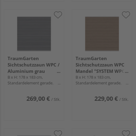
TraumGarten
TraumGarten
Sichtschutzzaun WPC /
Sichtschutzzaun WPC
Aluminium grau
Mandel "SYSTEM WPC
"SYSTEM WPC
B x H: 178 x 183 cm,
CLASSIC"
B x H: 178 x 183 cm,
Standardelement gerade,
Standardelement gerade,
PLATINUM"
Profile Silber
Profile Silber
269,00 €
229,00 €
/ Stk.
/ Stk.