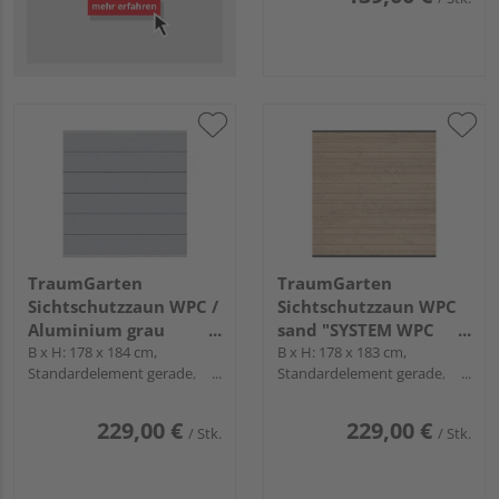
TraumGarten
TraumGarten
Sichtschutzzaun WPC /
Sichtschutzzaun WPC
Aluminium grau
sand "SYSTEM WPC
"SYSTEM WPC XL"
B x H: 178 x 184 cm,
CLASSIC"
B x H: 178 x 183 cm,
Standardelement gerade,
Standardelement gerade,
Profile Silber
Profile Anthrazit
229,00 €
229,00 €
/ Stk.
/ Stk.