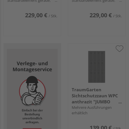
Standardelement gerade,
Standardelement gerade,
Profile Anthrazit
Profile Anthrazit
229,00 €
229,00 €
/ Stk.
/ Stk.
TraumGarten
Sichtschutzzaun WPC
anthrazit "JUMBO
WPC"
Mehrere Ausführungen
erhältlich
139,00 €
/ Stk.