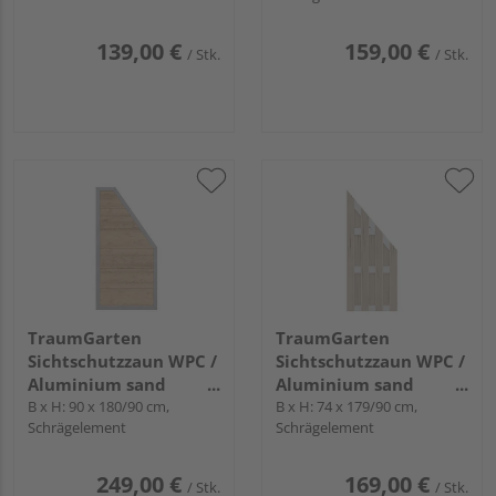
139,00 €
159,00 €
/ Stk.
/ Stk.
TraumGarten
TraumGarten
Sichtschutzzaun WPC /
Sichtschutzzaun WPC /
Aluminium sand
Aluminium sand
"DESIGN WPC ALU"
B x H: 90 x 180/90 cm,
"JUMBO WPC"
B x H: 74 x 179/90 cm,
Schrägelement
Schrägelement
249,00 €
169,00 €
/ Stk.
/ Stk.