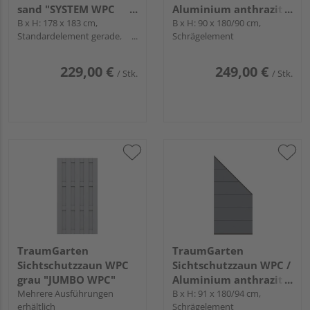
sand "SYSTEM WPC
Aluminium anthrazit
CLASSIC"
B x H: 178 x 183 cm,
"DESIGN WPC ALU"
B x H: 90 x 180/90 cm,
Standardelement gerade,
Schrägelement
Profile Silber
229,00 €
249,00 €
/ Stk.
/ Stk.
TraumGarten
TraumGarten
Sichtschutzzaun WPC
Sichtschutzzaun WPC /
grau "JUMBO WPC"
Aluminium anthrazit
Mehrere Ausführungen
"SYSTEM WPC XL"
B x H: 91 x 180/94 cm,
erhältlich
Schrägelement