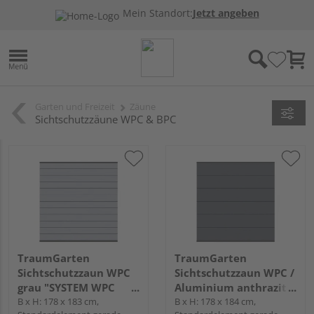
Mein Standort:
Jetzt angeben
Garten und Freizeit
Zäune
Sichtschutzzäune WPC & BPC
TraumGarten
TraumGarten
Sichtschutzzaun WPC
Sichtschutzzaun WPC /
grau "SYSTEM WPC
Aluminium anthrazit
CLASSIC"
B x H: 178 x 183 cm,
"SYSTEM WPC XL"
B x H: 178 x 184 cm,