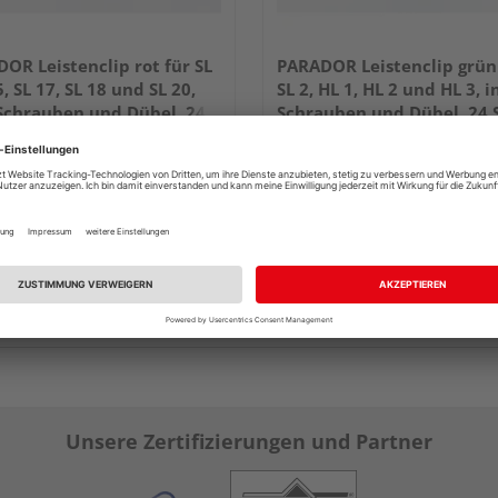
OR Leistenclip rot für SL
PARADOR Leistenclip grün
5, SL 17, SL 18 und SL 20,
SL 2, HL 1, HL 2 und HL 3, i
 Schrauben und Dübel, 24
Schrauben und Dübel, 24 
 für 10 lfm
für 10 lfm
15,99 €
15,99 €
/ Paket(e)
/ 
Unsere Zertifizierungen und Partner