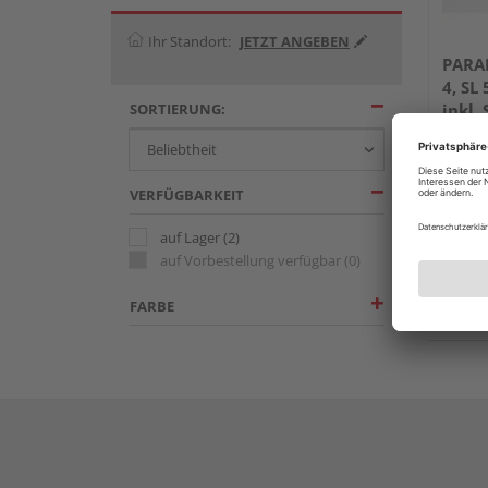
Ihr Standort:
JETZT ANGEBEN
PARAD
4, SL 
SORTIERUNG:
inkl.
Stück
VERFÜGBARKEIT
auf Lager
(2)
auf Vorbestellung verfügbar
(0)
FARBE