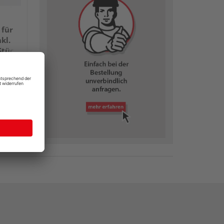
 für
nkl.
Stück
Paket(e)