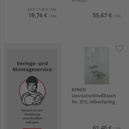
erhältlich
Buntbart Edelst. ma.
UVP
21,95 €
/ Stk.
19,76 €
55,67 €
/ Stk.
/ Stk.
RINGO
Umrüstschließblech
Nr. 373, silberfarbig
61,40 €
/ Stk.