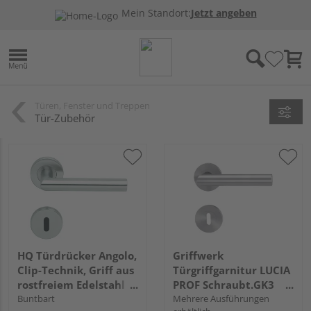
Mein Standort:
Jetzt angeben
Türen, Fenster und Treppen
Tür-Zubehör
HQ Türdrücker Angolo,
Griffwerk
Clip-Technik, Griff aus
Türgriffgarnitur LUCIA
rostfreiem Edelstahl
PROF Schraubt.GK3
fest drehbar gelagert
Buntbart
Rosetten rund
Mehrere Ausführungen