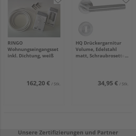
RINGO
HQ Drückergarnitur
Wohnungseingangsset
Volume, Edelstahl
inkl. Dichtung, weiß
matt, Schraubrosette
fest/drehbar mit
Rückholfeder, Klasse 3,
BB
162,20 €
34,95 €
/ Stk.
/ Stk.
Unsere Zertifizierungen und Partner